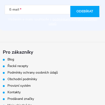
t
E-mail
ODEBÍRAT
í
Vložením e-mailu souhlasíte s
podmínkami ochrany osobních
údajů
Pro zákazníky
Blog
Řecké recepty
Podmínky ochrany osobních údajů
Obchodní podmínky
Provizní systém
Kontakty
Prodávané značky