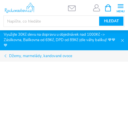
Přejít
NÁKUPNÍ
KOŠÍK
na
obsah
HLEDAT
Využijte 30Kč slevu na dopravu u objednávek nad 1000Kč ->
Zásilkovna, Balíkovna od 69Kč, DPD od 89Kč (dle váhy balíku)! 💙💙
💙
Džemy, marmelády, kandované ovoce