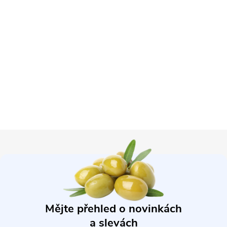
Z
á
p
Mějte přehled o novinkách
a
a slevách