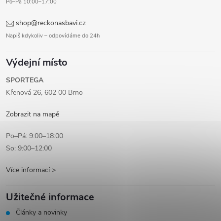
Po–Pá 10:00–17:00
shop@reckonasbavi.cz
Napiš kdykoliv – odpovídáme do 24h
Výdejní místo
SPORTEGA
Křenová 26, 602 00 Brno
Zobrazit na mapě
Po–Pá: 9:00–18:00
So: 9:00–12:00
Více informací >
Užitečné informace
Články a novinky