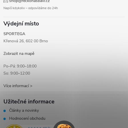
shop@reckonasbavi.cz
Napiš kdykoliv – odpovídáme do 24h
Výdejní místo
SPORTEGA
Křenová 26, 602 00 Brno
Zobrazit na mapě
Po–Pá: 9:00–18:00
So: 9:00–12:00
Více informací >
Užitečné informace
Články a novinky
Hodnocení obchodu