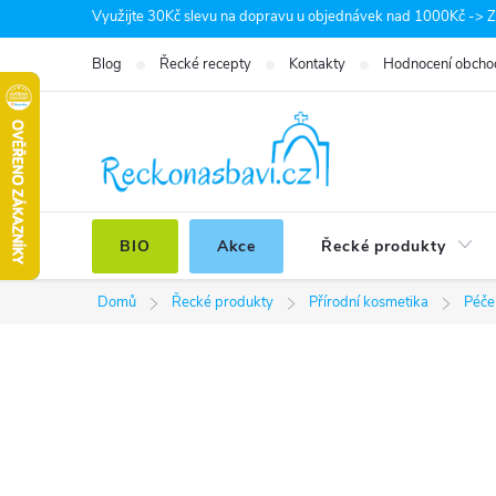
Přejít
Využijte 30Kč slevu na dopravu u objednávek nad 1000Kč -> Zá
na
Blog
Řecké recepty
Kontakty
Hodnocení obcho
obsah
BIO
Akce
Řecké produkty
Domů
Řecké produkty
Přírodní kosmetika
Péče 