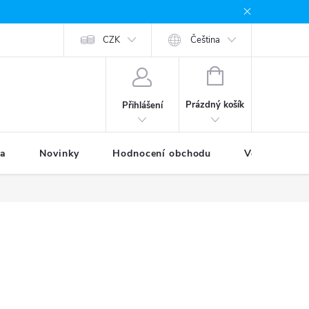
odávané značky
Provizní systém
CZK
Moje objednávka
Čeština
NÁKUPNÍ
KOŠÍK
Prázdný košík
Přihlášení
ka
Novinky
Hodnocení obchodu
Věrnostní p