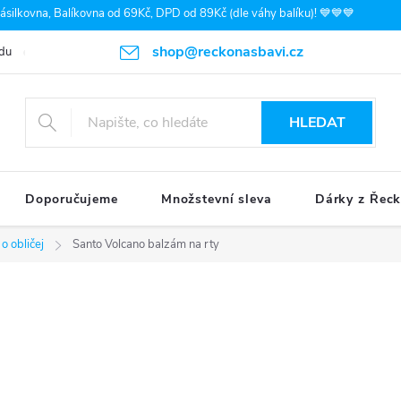
silkovna, Balíkovna od 69Kč, DPD od 89Kč (dle váhy balíku)! 💙💙💙
shop@reckonasbavi.cz
du
Podmínky ochrany osobních údajů
Obchodní podmínky
Pr
HLEDAT
Doporučujeme
Množstevní sleva
Dárky z Řec
o obličej
Santo Volcano balzám na rty