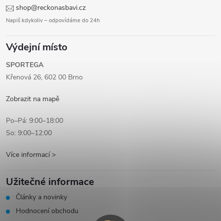
shop@reckonasbavi.cz
Napiš kdykoliv – odpovídáme do 24h
Výdejní místo
SPORTEGA
Křenová 26, 602 00 Brno
Zobrazit na mapě
Po–Pá: 9:00–18:00
So: 9:00–12:00
Více informací >
Užitečné informace
Články a novinky
Hodnocení obchodu