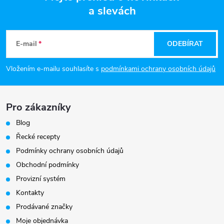
a slevách
Z
á
E-mail
ODEBÍRAT
p
Vložením e-mailu souhlasíte s
podmínkami ochrany osobních údajů
a
Pro zákazníky
t
Blog
í
Řecké recepty
Podmínky ochrany osobních údajů
Obchodní podmínky
Provizní systém
Kontakty
Prodávané značky
Moje objednávka