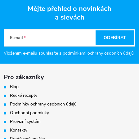
Mějte přehled o novinkách
a slevách
Z
á
E-mail
ODEBÍRAT
p
Vložením e-mailu souhlasíte s
podmínkami ochrany osobních údajů
a
Pro zákazníky
t
Blog
í
Řecké recepty
Podmínky ochrany osobních údajů
Obchodní podmínky
Provizní systém
Kontakty
Prodávané značky