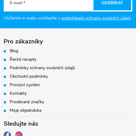
á
E-mail
ODEBÍRAT
p
Vložením e-mailu souhlasíte s
podmínkami ochrany osobních údajů
a
Pro zákazníky
t
Blog
í
Řecké recepty
Podmínky ochrany osobních údajů
Obchodní podmínky
Provizní systém
Kontakty
Prodávané značky
Moje objednávka
Sledujte nás