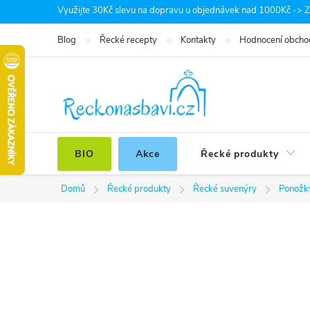
Přejít
Využijte 30Kč slevu na dopravu u objednávek nad 1000Kč -> Zá
na
Blog
Řecké recepty
Kontakty
Hodnocení obcho
obsah
BIO
Akce
Řecké produkty
Domů
Řecké produkty
Řecké suvenýry
Ponožk