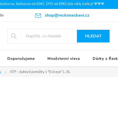
silkovna, Balíkovna od 69Kč, DPD od 89Kč (dle váhy balíku)! 💙💙💙
shop@reckonasbavi.cz
du
Podmínky ochrany osobních údajů
Obchodní podmínky
Pr
HLEDAT
Doporučujeme
Množstevní sleva
Dárky z Řec
y
ATP - duhové ponožky s "Evil eye" L-XL