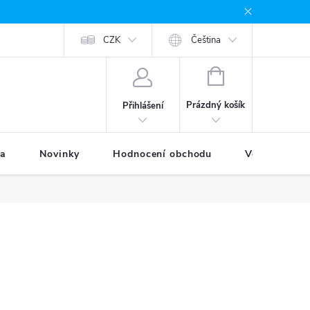
odávané značky
Provizní systém
CZK
Moje objednávka
Čeština
NÁKUPNÍ
KOŠÍK
Prázdný košík
Přihlášení
ka
Novinky
Hodnocení obchodu
Věrnostní p