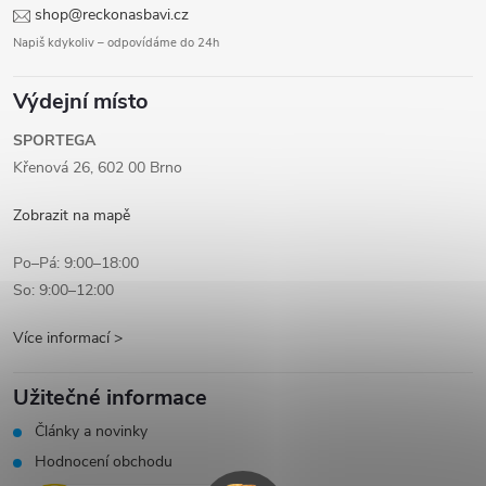
shop@reckonasbavi.cz
Napiš kdykoliv – odpovídáme do 24h
Výdejní místo
SPORTEGA
Křenová 26, 602 00 Brno
Zobrazit na mapě
Po–Pá: 9:00–18:00
So: 9:00–12:00
Více informací >
Užitečné informace
Články a novinky
Hodnocení obchodu