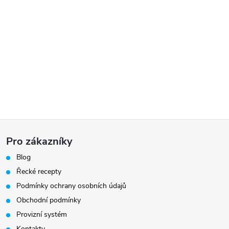
Z
Pro zákazníky
á
Blog
Řecké recepty
p
Podmínky ochrany osobních údajů
a
Obchodní podmínky
Provizní systém
Kontakty