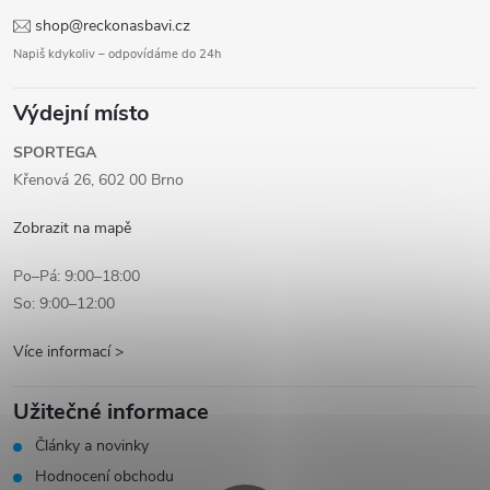
shop@reckonasbavi.cz
Napiš kdykoliv – odpovídáme do 24h
Výdejní místo
SPORTEGA
Křenová 26, 602 00 Brno
Zobrazit na mapě
Po–Pá: 9:00–18:00
So: 9:00–12:00
Více informací >
Užitečné informace
Články a novinky
Hodnocení obchodu