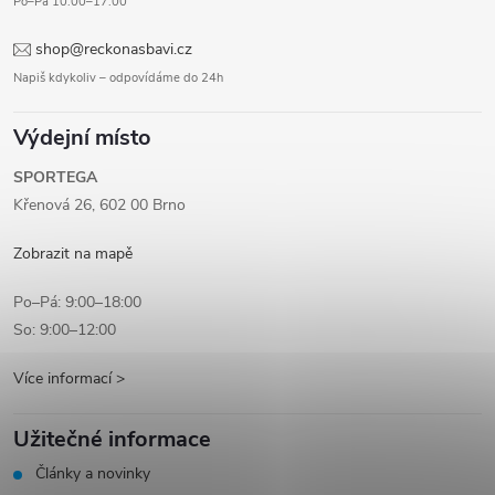
Po–Pá 10:00–17:00
shop@reckonasbavi.cz
Napiš kdykoliv – odpovídáme do 24h
Výdejní místo
SPORTEGA
Křenová 26, 602 00 Brno
Zobrazit na mapě
Po–Pá: 9:00–18:00
So: 9:00–12:00
Více informací >
Užitečné informace
Články a novinky