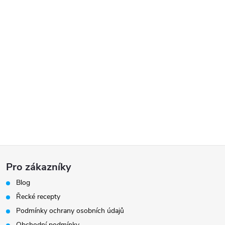
Z
Pro zákazníky
á
Blog
Řecké recepty
p
Podmínky ochrany osobních údajů
Obchodní podmínky