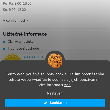
Po–Pá: 9:00–18:00
So: 9:00–12:00
Více informací >
Užitečné informace
Články a novinky
Hodnocení obchodu
Tento web používá soubory cookie. Dalším procházením
tohoto webu vyjadřujete souhlas s jejich používáním..
Více informací
zde
.
Vytvořil Shoptet
|
Systedo Marketing
Nastavení
Copyright 2026
SHOP Řecko nás baví - řecké produkty s příběhem
.
Souhlasím
Všechna práva vyhrazena.