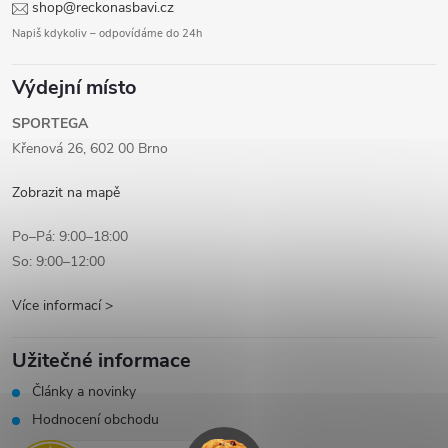
shop@reckonasbavi.cz
Napiš kdykoliv – odpovídáme do 24h
Výdejní místo
SPORTEGA
Křenová 26, 602 00 Brno
Zobrazit na mapě
Po–Pá: 9:00–18:00
So: 9:00–12:00
Více informací >
Užitečné informace
Články a novinky
Hodnocení obchodu