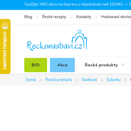
Přejít
Využijte 30Kč slevu na dopravu u objednávek nad 1000Kč -> Zá
na
Blog
Řecké recepty
Kontakty
Hodnocení obcho
obsah
BIO
Akce
Řecké produkty
Domů
Řecké produkty
Sladkosti
Sušenky