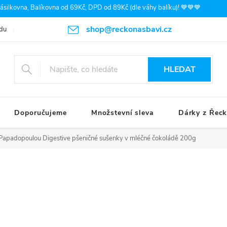
silkovna, Balíkovna od 69Kč, DPD od 89Kč (dle váhy balíku)! 💙💙💙
shop@reckonasbavi.cz
du
Podmínky ochrany osobních údajů
Obchodní podmínky
Pr
HLEDAT
Doporučujeme
Množstevní sleva
Dárky z Řec
Papadopoulou Digestive pšeničné sušenky v mléčné čokoládě 200g