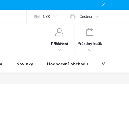
odávané značky
Provizní systém
CZK
Moje objednávka
Čeština
NÁKUPNÍ
KOŠÍK
Prázdný košík
Přihlášení
ka
Novinky
Hodnocení obchodu
Věrnostní p