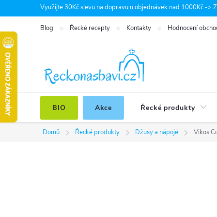
Přejít
Využijte 30Kč slevu na dopravu u objednávek nad 1000Kč -> Zá
na
Blog
Řecké recepty
Kontakty
Hodnocení obcho
obsah
BIO
Akce
Řecké produkty
Domů
Řecké produkty
Džusy a nápoje
Vikos Co