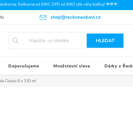
silkovna, Balíkovna od 69Kč, DPD od 89Kč (dle váhy balíku)! 💙💙💙
shop@reckonasbavi.cz
du
Podmínky ochrany osobních údajů
Obchodní podmínky
Pr
HLEDAT
Doporučujeme
Množstevní sleva
Dárky z Řec
la Classic 6 x 330 ml