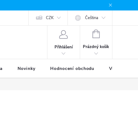
odávané značky
Provizní systém
CZK
Moje objednávka
Čeština
NÁKUPNÍ
KOŠÍK
Prázdný košík
Přihlášení
ka
Novinky
Hodnocení obchodu
Věrnostní p