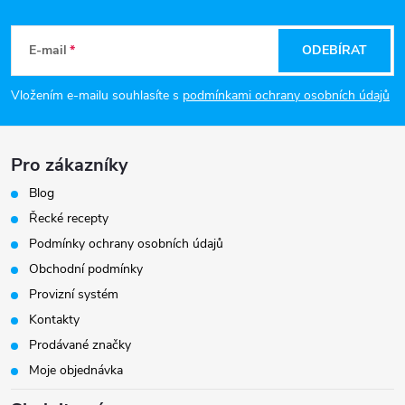
Z
á
E-mail
ODEBÍRAT
p
Vložením e-mailu souhlasíte s
podmínkami ochrany osobních údajů
a
Pro zákazníky
t
Blog
í
Řecké recepty
Podmínky ochrany osobních údajů
Obchodní podmínky
Provizní systém
Kontakty
Prodávané značky
Moje objednávka