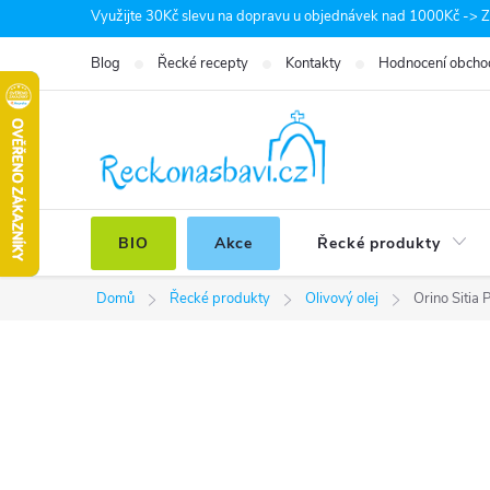
Přejít
Využijte 30Kč slevu na dopravu u objednávek nad 1000Kč -> Zá
na
Blog
Řecké recepty
Kontakty
Hodnocení obcho
obsah
BIO
Akce
Řecké produkty
Domů
Řecké produkty
Olivový olej
Orino Sitia 