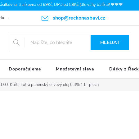
silkovna, Balíkovna od 69Kč, DPD od 89Kč (dle váhy balíku)! 💙💙💙
shop@reckonasbavi.cz
du
Podmínky ochrany osobních údajů
Obchodní podmínky
Pr
HLEDAT
Doporučujeme
Množstevní sleva
Dárky z Řec
P.D.O. Kréta Extra panenský olivový olej 0,3% 1 l – plech