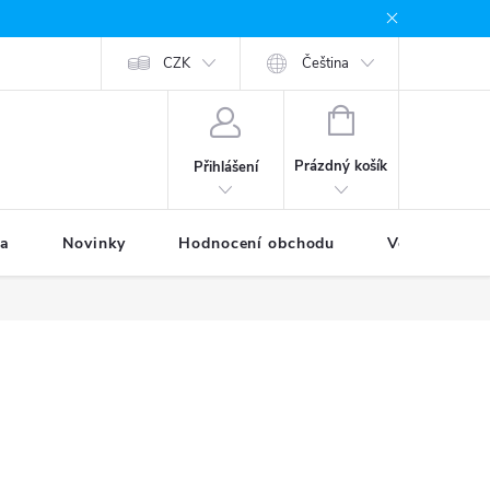
odávané značky
Provizní systém
CZK
Moje objednávka
Čeština
NÁKUPNÍ
KOŠÍK
Prázdný košík
Přihlášení
ka
Novinky
Hodnocení obchodu
Věrnostní p