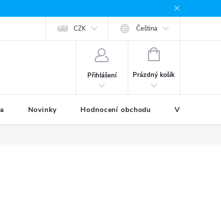
odávané značky
Provizní systém
CZK
Moje objednávka
Čeština
NÁKUPNÍ
KOŠÍK
Prázdný košík
Přihlášení
ka
Novinky
Hodnocení obchodu
Věrnostní p