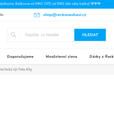
silkovna, Balíkovna od 69Kč, DPD od 89Kč (dle váhy balíku)! 💙💙💙
shop@reckonasbavi.cz
du
Podmínky ochrany osobních údajů
Obchodní podmínky
Pr
HLEDAT
Doporučujeme
Množstevní sleva
Dárky z Řec
 na řecký sýr Feta 40g