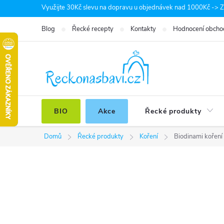
Přejít
Využijte 30Kč slevu na dopravu u objednávek nad 1000Kč -> Zá
na
Blog
Řecké recepty
Kontakty
Hodnocení obcho
obsah
BIO
Akce
Řecké produkty
Domů
Řecké produkty
Koření
Biodinami koření