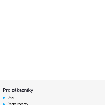
Z
Pro zákazníky
á
Blog
Řecké recepty