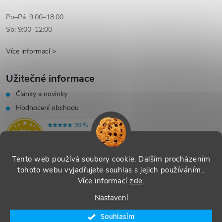
Po–Pá: 9:00–18:00
So: 9:00–12:00
Více informací >
Užitečné informace
Články a novinky
Hodnocení obchodu
Tento web používá soubory cookie. Dalším procházením
tohoto webu vyjadřujete souhlas s jejich používáním..
Více informací
zde
.
Vytvořil Shoptet
|
Systedo Marketing
Nastavení
Copyright 2026
SHOP Řecko nás baví - řecké produkty s příběhem
.
Souhlasím