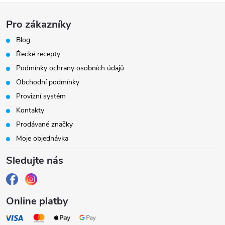
Z
Pro zákazníky
á
Blog
Řecké recepty
p
Podmínky ochrany osobních údajů
a
Obchodní podmínky
Provizní systém
t
Kontakty
Prodávané značky
í
Moje objednávka
Sledujte nás
Online platby